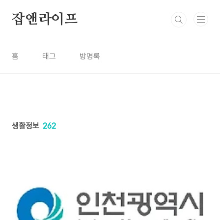
본문 바로가기
잡앤라이프
홈
태그
방명록
생활정보
262