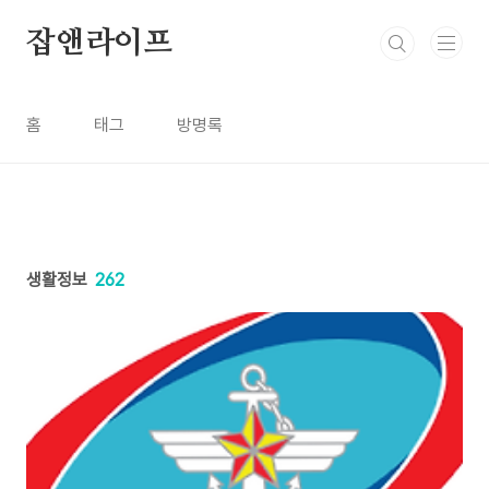
본문 바로가기
잡앤라이프
홈
태그
방명록
생활정보
262