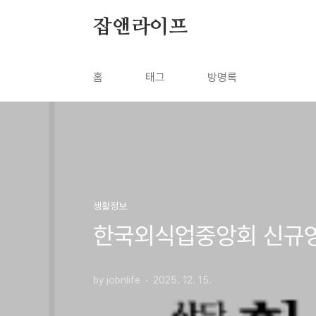
본문 바로가기
잡앤라이프
홈
태그
방명록
생활정보
한국외식업중앙회 신규영업자
by jobnlife
2025. 12. 15.