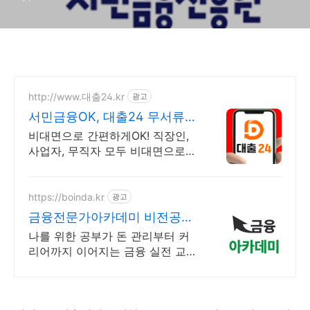
http://www.대출24.kr
광고
서민금융OK, 대출24 무서류
No신용 대출가능!
비대면으로 간편하게OK! 직장인,
사업자, 무직자 모두 비대면으로
가능한 대출24 누구보다 빠르게
남들과는 다르게 대출가능한 이곳!
대출24
https://boinda.kr
광고
금융전문가아카데미 비전공자
도 쉽게 시작
나를 위한 공부가 돈 관리부터 커
리어까지 이어지는 금융 실전 교육
직장인,취준생 맞춤 시간표로 부담
없이 시작하는 단계별 금융 실전
강의