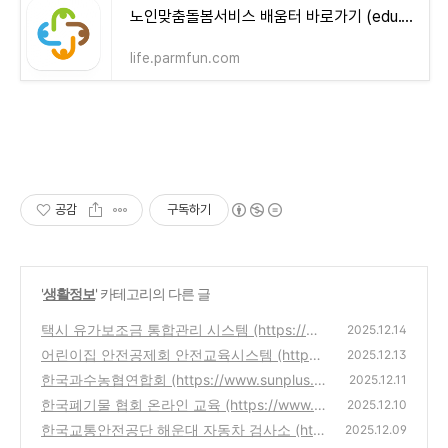
노인맞춤돌봄서비스 배움터 바로가기 (edu.1661-2129.or.kr)
life.parmfun.com
공감
구독하기
'
생활정보
' 카테고리의 다른 글
택시 유가보조금 통합관리 시스템 (https://w
2025.12.14
ww.taxicard.co.kr)
어린이집 안전공제회 안전교육시스템 (http
(0)
2025.12.13
s://www.csia.or.kr)
한국과수농협연합회 (https://www.sunplus.o
(0)
2025.12.11
r.kr)
한국폐기물 협회 온라인 교육 (https://www.k
(0)
2025.12.10
wasteedu.or.kr)
한국교통안전공단 해운대 자동차 검사소 (http
(0)
2025.12.09