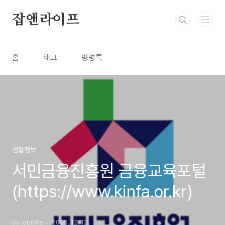
본문 바로가기
잡앤라이프
홈
태그
방명록
생활정보
서민금융진흥원 금융교육포털
(https://www.kinfa.or.kr)
by jobnlife
2025. 12. 12.