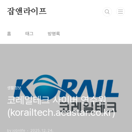
본문 바로가기
잡앤라이프
홈
태그
방명록
생활정보
코레일테크 사이버 연수원
(korailtech.acastar.co.kr)
by jobnlife
2025. 12. 24.