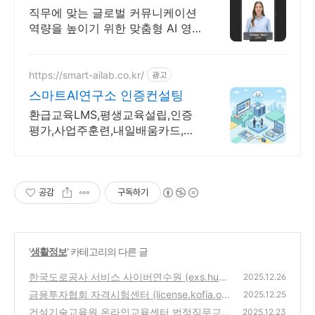
사내 영어 교육은 맥스AI
직무에 맞는 글로벌 커뮤니케이션
역량을 높이기 위한 맞춤형 AI 영
어교육 솔루션
https://smart-ailab.co.kr/
광고
스마트AI연구소 인증컨설팅
환급교육LMS,평생교육설립,인증
평가,사업주훈련,내일배움카드,맞
춤형콘텐츠 제공
공감
구독하기
'
생활정보
' 카테고리의 다른 글
한국도로공사 서비스 사이버연수원 (exs.hune
2025.12.26
t.co.kr)
금융투자협회 자격시험센터 (license.kofia.or.
(0)
2025.12.25
kr)
건설기술교육원 온라인교육센터 법정직무교
(0)
2025.12.23