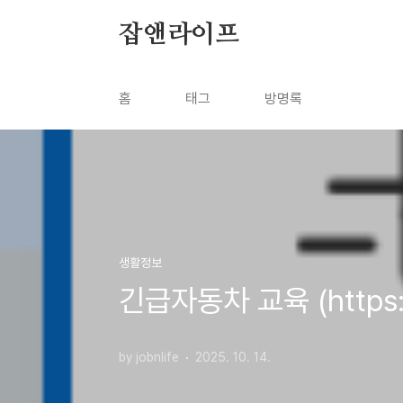
본문 바로가기
잡앤라이프
홈
태그
방명록
생활정보
긴급자동차 교육 (https://t
by jobnlife
2025. 10. 14.