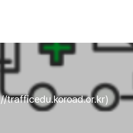
rafficedu.koroad.or.kr)