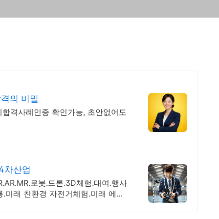
합격의 비밀
제합격사례인증 확인가능, 초안없어도
/4차산업
AR.MR.로봇.드론.3D체험.대여.행사
룡.미래 친환경 자전거체험.미래 에너